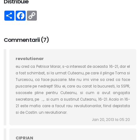
Distribuie
Share
Facebook
Copy
Link
Commentarii (7)
revolutionar
eu cred ca Petrisor Morar, s-a interesat de aceasta 16-21, dar el
a fost schimbat, si la urmat Cuteanu, pe care il plinge Toma si
Turcescu, ca face puscarie. Mie nu imi vine sa cred ca face
puscarie pe nedrept! Stiu ei, care au carat la bucuresti, la SSPR,
sacosele pline pentru Cuteanu, si cum a avut angajata
secretara, pe ...,.. si cum a sustinut Cuteanu, 16-21. Acolo in 16-
21 este mafia care a facut rau revolutionarilor, fiind depistata
si de Costin. un revolutionar.
Jan 20, 2013 la 05:20
CIPRIAN