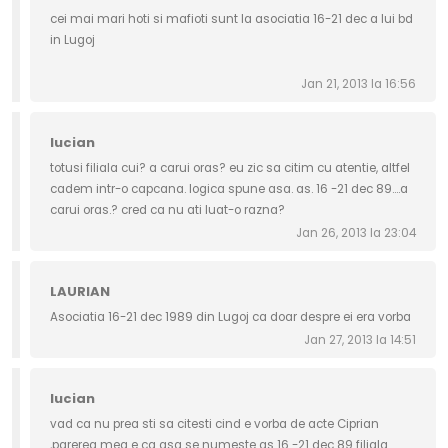
cei mai mari hoti si mafioti sunt la asociatia 16-21 dec a lui bd
in Lugoj
Jan 21, 2013 la 16:56
lucian
totusi filiala cui? a carui oras? eu zic sa citim cu atentie, altfel
cadem intr-o capcana. logica spune asa. as. 16 -21 dec 89....a
carui oras.? cred ca nu ati luat-o razna?
Jan 26, 2013 la 23:04
LAURIAN
Asociatia 16-21 dec 1989 din Lugoj ca doar despre ei era vorba
Jan 27, 2013 la 14:51
lucian
vad ca nu prea sti sa citesti cind e vorba de acte Ciprian
,parerea mea e ca asa se numeste as 16 -21 dec 89 filiala