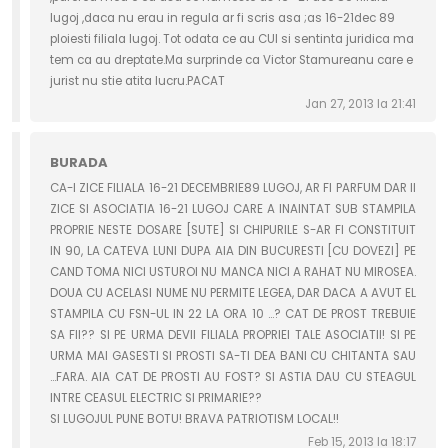
lugoj ,daca nu erau in regula ar fi scris asa ;as 16-21dec 89
ploiesti filiala lugoj. Tot odata ce au CUI si sentinta juridica ma
tem ca au dreptate.Ma surprinde ca Victor Stamureanu care e
jurist nu stie atita lucru.PACAT
Jan 27, 2013 la 21:41
BURADA
CA-I ZICE FILIALA 16-21 DECEMBRIE89 LUGOJ, AR FI PARFUM DAR II
ZICE SI ASOCIATIA 16-21 LUGOJ CARE A INAINTAT SUB STAMPILA
PROPRIE NESTE DOSARE [SUTE] SI CHIPURILE S-AR FI CONSTITUIT
IN 90, LA CATEVA LUNI DUPA AIA DIN BUCURESTI [CU DOVEZI] PE
CAND TOMA NICI USTUROI NU MANCA NICI A RAHAT NU MIROSEA.
DOUA CU ACELASI NUME NU PERMITE LEGEA, DAR DACA A AVUT EL
STAMPILA CU FSN-UL IN 22 LA ORA 10 ...? CAT DE PROST TREBUIE
SA FII?? SI PE URMA DEVII FILIALA PROPRIEI TALE ASOCIATII! SI PE
URMA MAI GASESTI SI PROSTI SA-TI DEA BANI CU CHITANTA SAU
...FARA. AIA CAT DE PROSTI AU FOST? SI ASTIA DAU CU STEAGUL
INTRE CEASUL ELECTRIC SI PRIMARIE??
SI LUGOJUL PUNE BOTU! BRAVA PATRIOTISM LOCAL!!
Feb 15, 2013 la 18:17