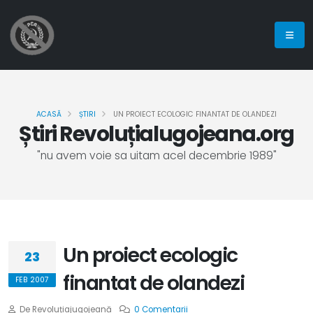
ACASĂ
ȘTIRI
UN PROIECT ECOLOGIC FINANTAT DE OLANDEZI
Știri Revoluțialugojeana.org
"nu avem voie sa uitam acel decembrie 1989"
Un proiect ecologic
23
finantat de olandezi
FEB 2007
De Revoluțiajugojeană
0 Comentarii