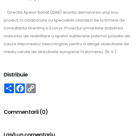
Directia Apelor Banat (DAB) anunta demararea unui nou
proiect, în colaborare cu specialistii olandezi de la firmele de
consultanta Grentmij si Ecorys. Proiectul urmareste stabilirea
masurilor de reabilitare a apelor subterane puternic poluate din
cauza deponeelor neecologice, pentru a atinge obiectivele de
mediu cerute de directivele europene în domeniu. (N. S.)
Distribuie
Share
Facebook
Copy
Link
Commentarii (0)
Lasă un comentariu