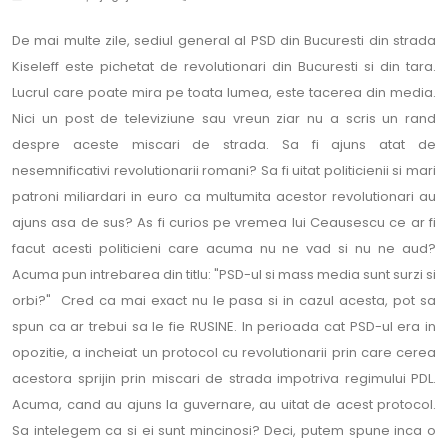
De mai multe zile, sediul general al PSD din Bucuresti din strada
Kiseleff este pichetat de revolutionari din Bucuresti si din tara.
Lucrul care poate mira pe toata lumea, este tacerea din media.
Nici un post de televiziune sau vreun ziar nu a scris un rand
despre aceste miscari de strada. Sa fi ajuns atat de
nesemnificativi revolutionarii romani? Sa fi uitat politicienii si mari
patroni miliardari in euro ca multumita acestor revolutionari au
ajuns asa de sus? As fi curios pe vremea lui Ceausescu ce ar fi
facut acesti politicieni care acuma nu ne vad si nu ne aud?
Acuma pun intrebarea din titlu: "PSD-ul si mass media sunt surzi si
orbi?" Cred ca mai exact nu le pasa si in cazul acesta, pot sa
spun ca ar trebui sa le fie RUSINE. In perioada cat PSD-ul era in
opozitie, a incheiat un protocol cu revolutionarii prin care cerea
acestora sprijin prin miscari de strada impotriva regimului PDL.
Acuma, cand au ajuns la guvernare, au uitat de acest protocol.
Sa intelegem ca si ei sunt mincinosi? Deci, putem spune inca o