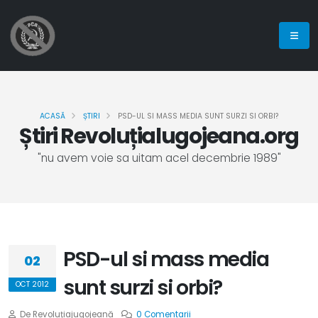
ACASĂ
ȘTIRI
PSD-UL SI MASS MEDIA SUNT SURZI SI ORBI?
Știri Revoluțialugojeana.org
"nu avem voie sa uitam acel decembrie 1989"
PSD-ul si mass media
02
sunt surzi si orbi?
OCT 2012
De Revoluțiajugojeană
0 Comentarii