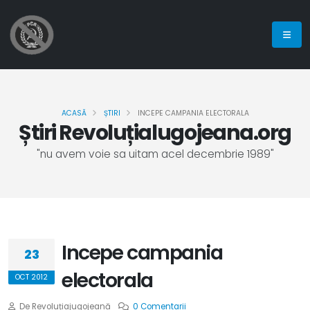
ACASĂ
ȘTIRI
INCEPE CAMPANIA ELECTORALA
Știri Revoluțialugojeana.org
"nu avem voie sa uitam acel decembrie 1989"
Incepe campania
23
electorala
OCT 2012
De Revoluțiajugojeană
0 Comentarii