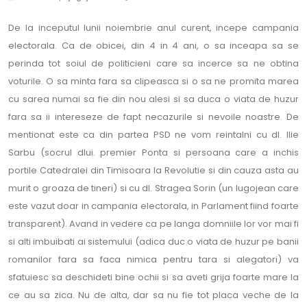
De la inceputul lunii noiembrie anul curent, incepe campania
electorala. Ca de obicei, din 4 in 4 ani, o sa inceapa sa se
perinda tot soiul de politicieni care sa incerce sa ne obtina
voturile. O sa minta fara sa clipeasca si o sa ne promita marea
cu sarea numai sa fie din nou alesi si sa duca o viata de huzur
fara sa ii intereseze de fapt necazurile si nevoile noastre. De
mentionat este ca din partea PSD ne vom reintalni cu dl. Ilie
Sarbu (socrul dlui. premier Ponta si persoana care a inchis
portile Catedralei din Timisoara la Revolutie si din cauza asta au
murit o groaza de tineri) si cu dl. Stragea Sorin (un lugojean care
este vazut doar in campania electorala, in Parlament fiind foarte
transparent). Avand in vedere ca pe langa domniile lor vor mai fi
si alti imbuibati ai sistemului (adica duc o viata de huzur pe banii
romanilor fara sa faca nimica pentru tara si alegatori) va
sfatuiesc sa deschideti bine ochii si sa aveti grija foarte mare la
ce au sa zica. Nu de alta, dar sa nu fie tot placa veche de la