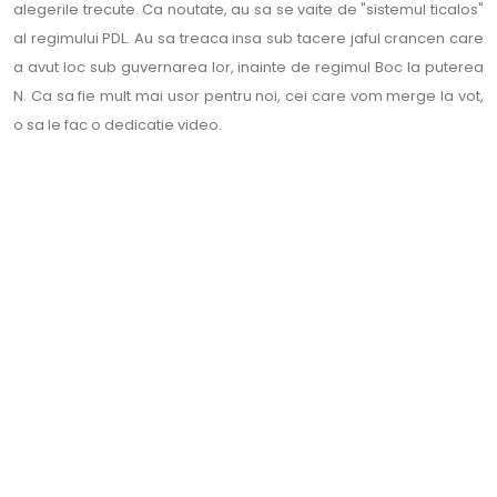
alegerile trecute. Ca noutate, au sa se vaite de "sistemul ticalos"
al regimului PDL. Au sa treaca insa sub tacere jaful crancen care
a avut loc sub guvernarea lor, inainte de regimul Boc la puterea
N. Ca sa fie mult mai usor pentru noi, cei care vom merge la vot,
o sa le fac o dedicatie video.