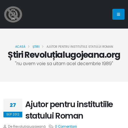
ACASĂ
ȘTIRI
AJUTOR PENTRU INSTITUTIILE STATULUI ROMAN
Știri Revoluțialugojeana.org
"nu avem voie sa uitam acel decembrie 1989"
Ajutor pentru institutiile
27
statului Roman
SEP 2012
De Revoluțiajugojeană
0 Comentarii