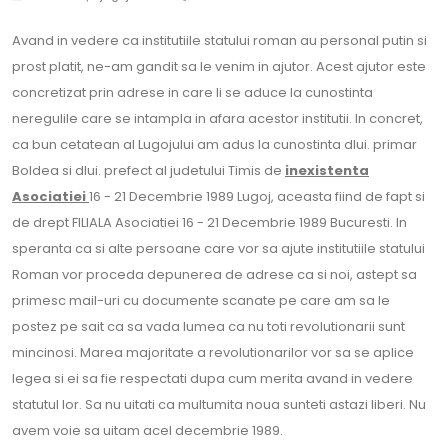
Avand in vedere ca institutiile statului roman au personal putin si
prost platit, ne-am gandit sa le venim in ajutor. Acest ajutor este
concretizat prin adrese in care li se aduce la cunostinta
neregulile care se intampla in afara acestor institutii. In concret,
ca bun cetatean al Lugojului am adus la cunostinta dlui. primar
Boldea si dlui. prefect al judetului Timis de
inexistenta
Asociatiei
16 - 21 Decembrie 1989 Lugoj, aceasta fiind de fapt si
de drept FILIALA Asociatiei 16 - 21 Decembrie 1989 Bucuresti. In
speranta ca si alte persoane care vor sa ajute institutiile statului
Roman vor proceda depunerea de adrese ca si noi, astept sa
primesc mail-uri cu documente scanate pe care am sa le
postez pe sait ca sa vada lumea ca nu toti revolutionarii sunt
mincinosi. Marea majoritate a revolutionarilor vor sa se aplice
legea si ei sa fie respectati dupa cum merita avand in vedere
statutul lor. Sa nu uitati ca multumita noua sunteti astazi liberi. Nu
avem voie sa uitam acel decembrie 1989.