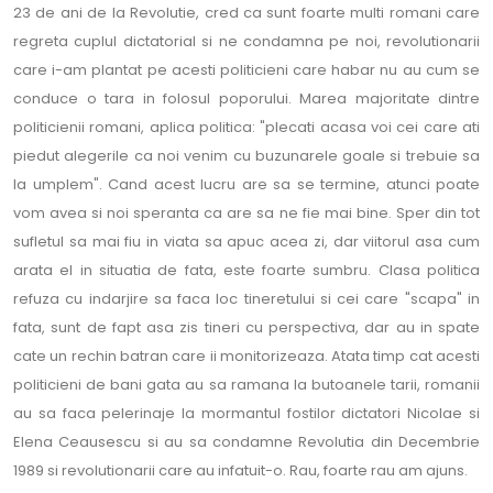
23 de ani de la Revolutie, cred ca sunt foarte multi romani care
regreta cuplul dictatorial si ne condamna pe noi, revolutionarii
care i-am plantat pe acesti politicieni care habar nu au cum se
conduce o tara in folosul poporului. Marea majoritate dintre
politicienii romani, aplica politica: "plecati acasa voi cei care ati
piedut alegerile ca noi venim cu buzunarele goale si trebuie sa
la umplem". Cand acest lucru are sa se termine, atunci poate
vom avea si noi speranta ca are sa ne fie mai bine. Sper din tot
sufletul sa mai fiu in viata sa apuc acea zi, dar viitorul asa cum
arata el in situatia de fata, este foarte sumbru. Clasa politica
refuza cu indarjire sa faca loc tineretului si cei care "scapa" in
fata, sunt de fapt asa zis tineri cu perspectiva, dar au in spate
cate un rechin batran care ii monitorizeaza. Atata timp cat acesti
politicieni de bani gata au sa ramana la butoanele tarii, romanii
au sa faca pelerinaje la mormantul fostilor dictatori Nicolae si
Elena Ceausescu si au sa condamne Revolutia din Decembrie
1989 si revolutionarii care au infatuit-o. Rau, foarte rau am ajuns.