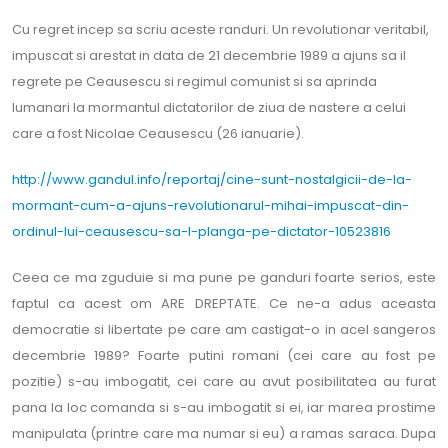
Cu regret incep sa scriu aceste randuri. Un revolutionar veritabil,
impuscat si arestat in data de 21 decembrie 1989 a ajuns sa il
regrete pe Ceausescu si regimul comunist si sa aprinda
lumanari la mormantul dictatorilor de ziua de nastere a celui
care a fost Nicolae Ceausescu (26 ianuarie).
http://www.gandul.info/reportaj/cine-sunt-nostalgicii-de-la-
mormant-cum-a-ajuns-revolutionarul-mihai-impuscat-din-
ordinul-lui-ceausescu-sa-l-planga-pe-dictator-10523816
Ceea ce ma zguduie si ma pune pe ganduri foarte serios, este
faptul ca acest om ARE DREPTATE. Ce ne-a adus aceasta
democratie si libertate pe care am castigat-o in acel sangeros
decembrie 1989? Foarte putini romani (cei care au fost pe
pozitie) s-au imbogatit, cei care au avut posibilitatea au furat
pana la loc comanda si s-au imbogatit si ei, iar marea prostime
manipulata (printre care ma numar si eu) a ramas saraca. Dupa