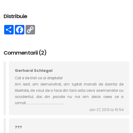
Distribuie
Share
Facebook
Copy
Link
Commentarii (2)
Gerhard Schlegel
Cat e de trist ca ai dreptate!
Am iesit, am demonstrat, am luptat manati de dorinta de
libertate, de visul de a face din tara asta ceva asemanator cu
occidentul, dar....din pacate nu noi am decis ceea ce a
urmat................................................................
Jan 27, 2013 la 15:54
???