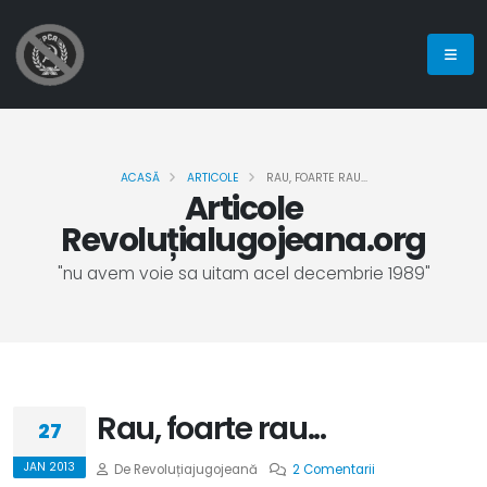
ACASĂ
ARTICOLE
RAU, FOARTE RAU...
Articole
Revoluțialugojeana.org
"nu avem voie sa uitam acel decembrie 1989"
Rau, foarte rau...
27
JAN 2013
De Revoluțiajugojeană
2 Comentarii