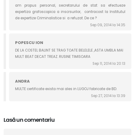
am propus personal, secretarului de stat sa efectueze
expertiza grafoscopica a inscrsurilor, contracost la Institutul
de expertize Criminalistice si a refuzat. De ce ?
Sep 09, 2014 la 14:35
POPESCU ION
DE LA COSTEL BALINT SE TRAG TOATE BELELELE ,ASTA UMBLA MAI
MULT BEAT DECAT TREAZ. RUSINE TIMISOARA
Sep 11, 2014 la 20:13
ANDRA
MULTE certificate exista mai ales in LUGOJ fabricate de BD.
Sep 27, 2014 la 13:39
Lasă un comentariu