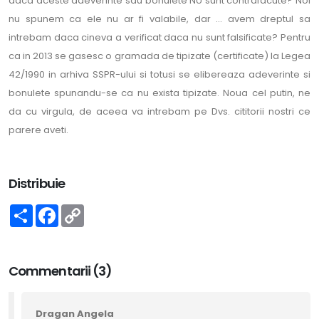
daca aceste adeverinte sau bonulete NU sunt contrafacute? Noi
nu spunem ca ele nu ar fi valabile, dar ... avem dreptul sa
intrebam daca cineva a verificat daca nu sunt falsificate? Pentru
ca in 2013 se gasesc o gramada de tipizate (certificate) la Legea
42/1990 in arhiva SSPR-ului si totusi se elibereaza adeverinte si
bonulete spunandu-se ca nu exista tipizate. Noua cel putin, ne
da cu virgula, de aceea va intrebam pe Dvs. cititorii nostri ce
parere aveti.
Distribuie
Share
Facebook
Copy
Link
Commentarii (3)
Dragan Angela