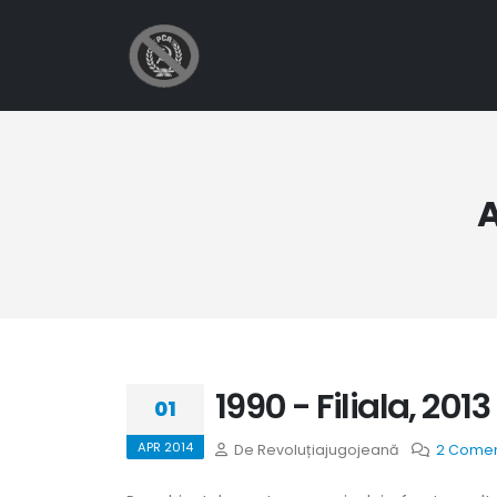
A
1990 - Filiala, 201
01
APR 2014
De Revoluțiajugojeană
2 Comen