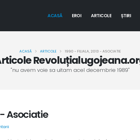
ACASĂ
EROI
ARTICOLE
ȘTIRI
ACASĂ
ARTICOLE
1990 - FILIALA, 2013 - ASOCIATIE
rticole Revoluțialugojeana.o
"nu avem voie sa uitam acel decembrie 1989"
3 - Asociatie
tarii