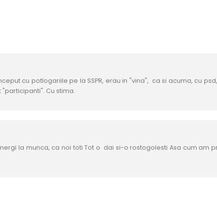
inceput cu potlogariile pe la SSPR, erau in "vina", ca si acuma, cu ps
t "participanti". Cu stima.
 mergi la munca, ca noi toti Tot o dai si-o rostogolesti Asa cum am 